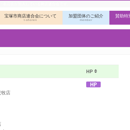
街・名店会が加入している商店連合会です。
宝塚市商店連合会について
加盟団体のご紹介
賛助特
t-shoren
member
HP
荒牧店
店