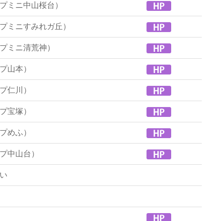
プミニ中山桜台）
プミニすみれガ丘）
プミニ清荒神）
プ山本）
プ仁川）
プ宝塚）
プめふ）
プ中山台）
い